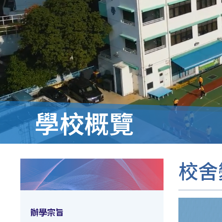
學校概覽
校舍
辦學宗旨