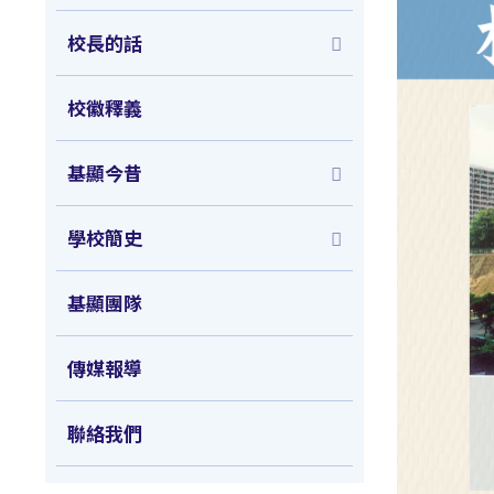
校長的話
校徽釋義
基顯今昔
學校簡史
基顯團隊
傳媒報導
聯絡我們