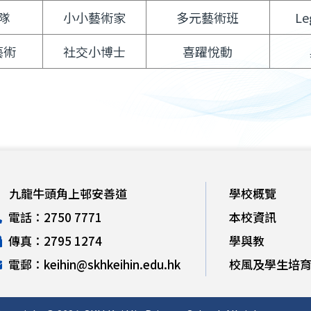
隊
小小藝術家
多元藝術班
L
藝術
社交小博士
喜躍悅動
九龍牛頭角上邨安善道
學校概覽
電話：2750 7771
本校資訊
傳真：2795 1274
學與教
電郵：keihin@skhkeihin.edu.hk
校風及學生培