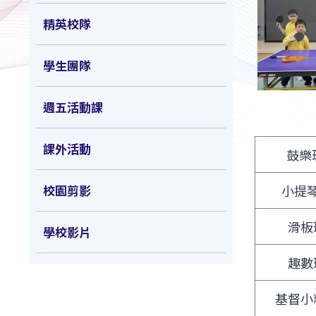
精英校隊
學生團隊
週五活動課
課外活動
鼓樂
校園剪影
小提
滑板
學校影片
趣數
基督小