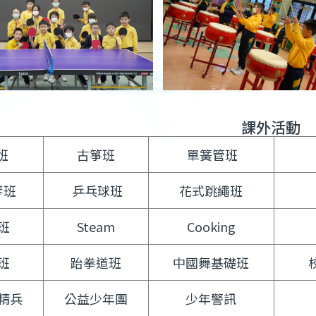
課外活動
班
古箏班
單簧管班
琴班
乒乓球班
花式跳繩班
班
Steam
Cooking
班
跆拳道班
中國舞基礎班
精兵
公益少年團
少年警訊