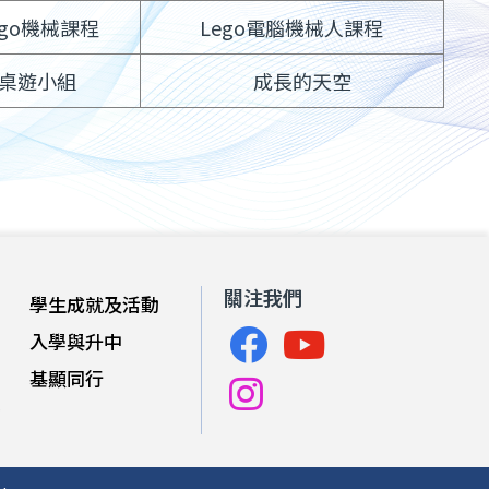
ego機械課程
Lego電腦機械人課程
桌遊小組
成長的天空
關注我們
學生成就及活動
入學與升中
基顯同行
育