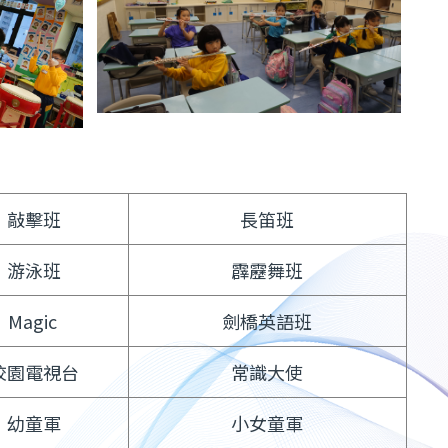
敲擊班
長笛班
游泳班
霹靂舞班
Magic
劍橋英語班
校園電視台
常識大使
幼童軍
小女童軍