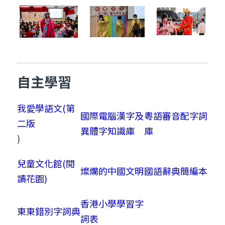
自主學習
我愛學語文(第
國際電腦漢字及
粵語審音配字詞
二版
異體字知識庫
庫
)
兒童文化館(閱
燦爛的中國文明
國語辭典簡編本
讀花園)
香港小學學習字
東東錯別字詞典
詞表