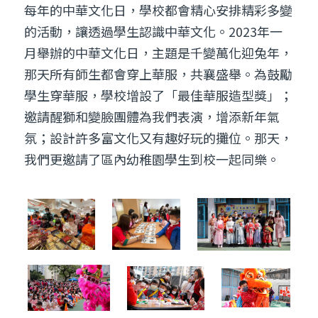
學生穿華服，學校增設了「最佳華服造型獎」；
邀請醒獅和變臉團體為我們表演，增添新年氣
氛；設計許多富文化又有趣好玩的攤位。那天，
我們更邀請了區內幼稚園學生到校一起同樂。