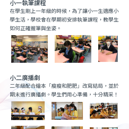
小二廣播劇
二年級配合繪本「瘦瘦和肥肥」改寫結局，並於
期末進行廣播劇。學生們用心準備，十分精采！
低年級伴讀計畫