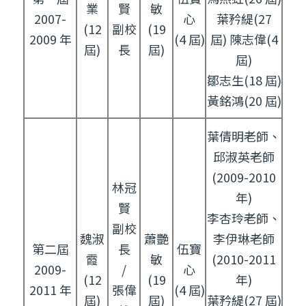
業
賢
敏
2007-
心
葉矜緹(27
(12
副校
(19
2009 年
(4 屆)
屆) 陳志偉(4
屆)
長
屆)
屆)
鄒志生(18 屆)
黃銘鴻(20 屆)
葉倩明老師、
邱淑英老師
(2009-2010
林冠
年)
賢
李杏玲老師、
副校
魏淑
蕭艷
李伊琳老師
第二屆
長
伍寶
霞
敏
(2010-2011
2009-
/
心
(12
(19
年)
2011 年
張偉
(4 屆)
屆)
屆)
葉矜緹(27 屆)