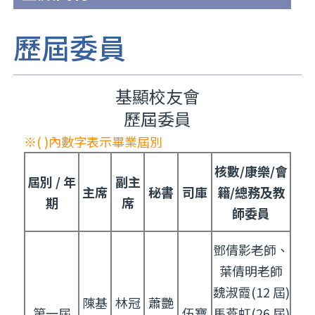
歷屆委員
基顯校友會
歷屆委員
※( )內數字表示畢業屆別
核數/康樂/會
屆別 / 年
副主
主席
秘書
司庫
籍/總務及教
期
席
師委員
鄧倩影老師、
葉倩明老師
魏淑霞(12 屆)
陳基
林冠
蕭艷
第一屆
伍寶
馬燕虹(26 屆)