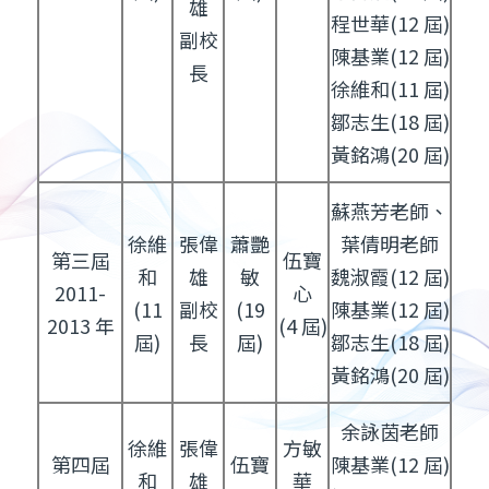
雄
程世華(12 屆)
副校
陳基業(12 屆)
長
徐維和(11 屆)
鄒志生(18 屆)
黃銘鴻(20 屆)
蘇燕芳老師、
徐維
張偉
蕭艷
葉倩明老師
第三屆
伍寶
和
雄
敏
魏淑霞(12 屆)
2011-
心
(11
副校
(19
陳基業(12 屆)
2013 年
(4 屆)
屆)
長
屆)
鄒志生(18 屆)
黃銘鴻(20 屆)
余詠茵老師
徐維
張偉
方敏
第四屆
伍寶
陳基業(12 屆)
和
雄
華