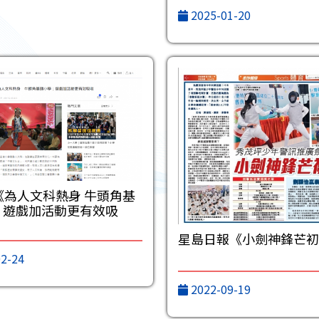
2025-01-20
《為人文科熱身‎ 牛頭角基
：遊戲加活動更有效吸
星島日報《小劍神鋒芒初
2-24
2022-09-19