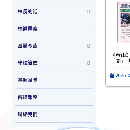
校長的話
校徽釋義
基顯今昔
《春雨》
「閱」
學校簡史
2026-0
基顯團隊
傳媒報導
聯絡我們