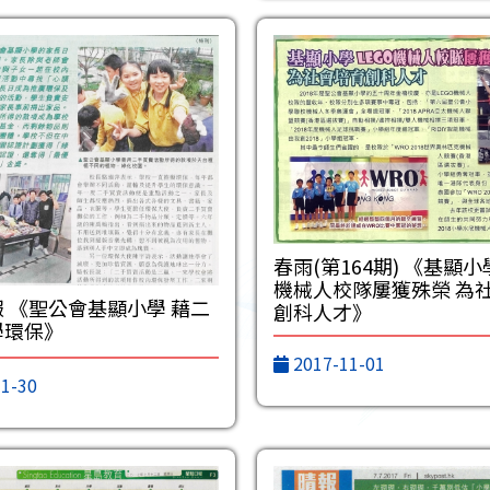
春雨(第164期) 《基顯小
機械人校隊屢獲殊榮 為
 《聖公會基顯小學 藉二
創科人才》
學環保》
2017-11-01
1-30