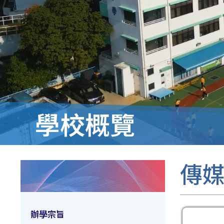
學校概覽
傳
辦學宗旨