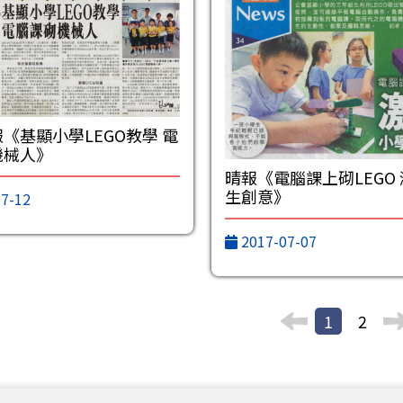
《基顯小學LEGO教學 電
機械人》
晴報《電腦課上砌LEGO
生創意》
7-12
2017-07-07
1
2