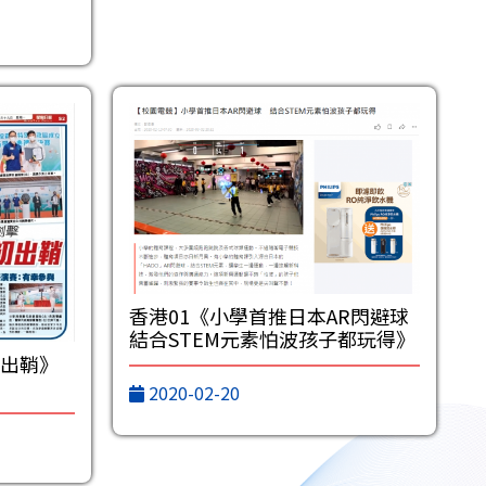
香港01《小學首推日本AR閃避球
結合STEM元素怕波孩子都玩得》
出鞘》
2020-02-20