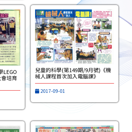
兒童的科學(第149期/9月號)《機
學LEGO
械人課程首次加入電腦課》
社會培育
2017-09-01