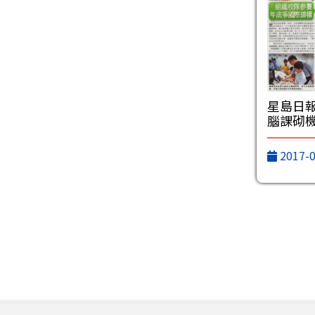
星島日報
腦課砌
2017-0