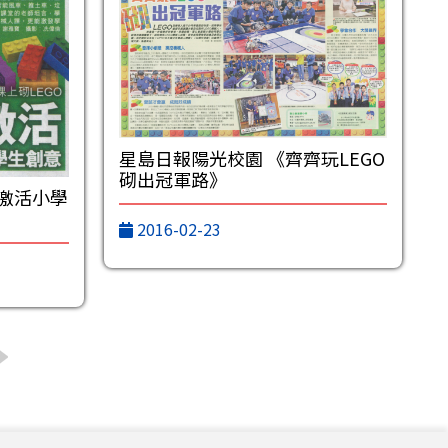
星島日報陽光校園 《齊齊玩LEGO
砌出冠軍路》
 激活小學
2016-02-23