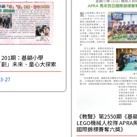
201期：基顯小學
「創」未來．童心大探索
3-27
《教聲》第2550期《基
LEGO機械人校隊 APR
國際錦標賽奪六獎》