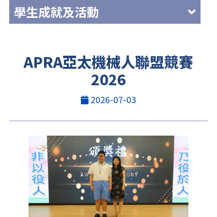
學生成就及活動
APRA亞太機械人聯盟競賽
2026
2026-07-03