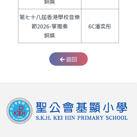
銅獎
第七十八屆香港學校音樂
節2026-箏獨奏
6C潘奕彤
銅獎
返回