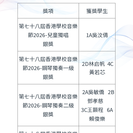
獎項
獲獎學生
第七十八屆香港學校音樂
節2026-兒童獨唱
1A吳汶倩
銀獎
第七十八屆香港學校音樂
2D林启帆 4C
節2026-鋼琴獨奏一級
黃若芯
銀獎
2A吳敏僑 2B
第七十八屆香港學校音樂
鄧孝慈
節2026-鋼琴獨奏二級
3C王顥程 6A
銀獎
賴俊樂