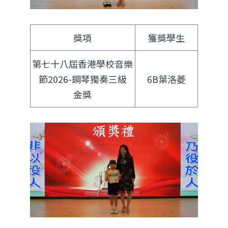
獎項
獲獎學生
第七十八屆香港學校音樂
節2026-鋼琴獨奏三級
6B葉洛菱
金獎