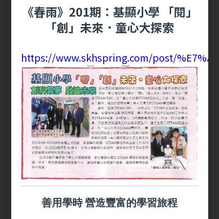
《春雨》201期：基顯小學 「閱」
「創」未來．童心大探索
20260709頒獎禮
https://www.skhspring.com/post/%E7
2026-07-09
瀏覽更多 +
善用學時 營造豐富的學習旅程