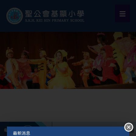
在基督耶穌裏向你們所定的旨意。 （帖撒羅尼迦前書5:1
每月金句
最新消息