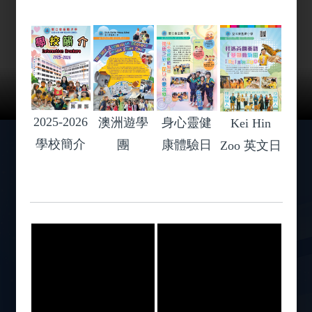
2026-07-18
國際青少年創科教育大賽 2026
2025-2026
身心靈健
澳洲遊學
Kei Hin
學校簡介
康體驗日
團
榮譽表揚
Zoo 英文日
瀏覽更多 +
13
第二屆全港學界武術比賽
JUL
09
2026 開心蔬果月
JUL