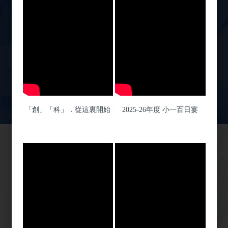
06
跆拳道銀禧盃賽2026
JUL
03
APRA亞太機械人聯盟競賽2026
JUL
「創」「科」．從這裏開始
2025-26年度 小一百日宴
入學與升學
課程特色