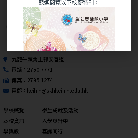
觀迎閱覽以下校慶特刊：
九龍牛頭角上邨安善道
電話：2750 7771
傳真：2795 1274
電郵：keihin@skhkeihin.edu.hk
學校概覽
學生成就及活動
本校資訊
入學與升中
學與教
基顯同行