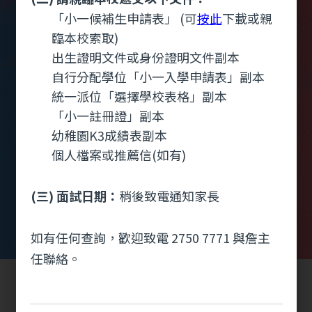
「小一候補生申請表」 (可
按此
下載或親
臨本校索取)
出生證明文件或身份證明文件副本
校園剪影
學校影片
自行分配學位「小一入學申請表」副本
統一派位「選擇學校表格」副本
「小一註冊證」副本
幼稚園K3成績表副本
個人檔案或推薦信(如有)
(三) 面試日期：
稍後致電通知家長
如有任何查詢，歡迎致電 2750 7771 與詹主
任聯絡。
(西
2